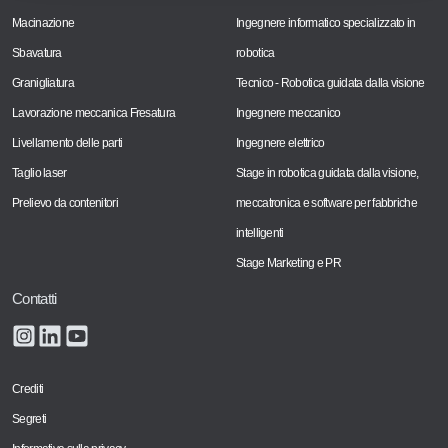
Macinazione
Ingegnere informatico specializzato in
Sbavatura
robotica
Granigliatura
Tecnico - Robotica guidata dalla visione
Lavorazione meccanica Fresatura
Ingegnere meccanico
Livellamento delle parti
Ingegnere elettrico
Taglio laser
Stage in robotica guidata dalla visione,
Prelievo da contenitori
meccatronica e software per fabbriche
intelligenti
Stage Marketing e PR
Contatti
Crediti
Segreti