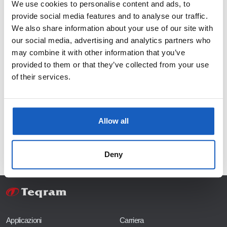
+31 38 750 86 99
We use cookies to personalise content and ads, to
provide social media features and to analyse our traffic.
Assistenza
We also share information about your use of our site with
our social media, advertising and analytics partners who
may combine it with other information that you’ve
Teqram B.V.
provided to them or that they’ve collected from your use
Schoenerweg 4
of their services.
8042 PJ Zwolle
Paesi Bassi
Allow all
service@teqram.com
+31 38 750 86 66
(Chiamaci o inviaci un messaggio su WhatsApp)
Deny
Applicazioni
Carriera