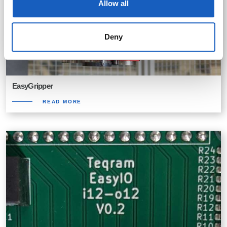
Allow all
Deny
EasyGripper
READ MORE