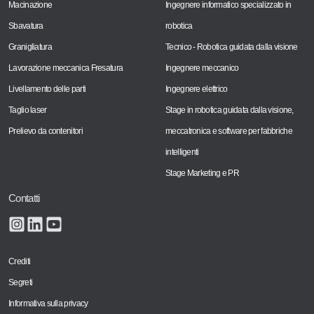
Macinazione
Ingegnere informatico specializzato in
Sbavatura
robotica
Granigliatura
Tecnico - Robotica guidata dalla visione
Lavorazione meccanica Fresatura
Ingegnere meccanico
Livellamento delle parti
Ingegnere elettrico
Taglio laser
Stage in robotica guidata dalla visione,
Prelievo da contenitori
meccatronica e software per fabbriche
intelligenti
Stage Marketing e PR
Contatti
Crediti
Segreti
Informativa sulla privacy