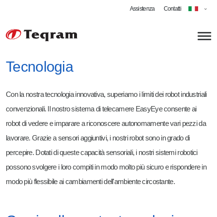
Assistenza
Contatti
Tecnologia
Chi siamo
Con la nostra tecnologia innovativa, superiamo i limiti dei robot industriali
Tecnologia
convenzionali. Il nostro sistema di telecamere EasyEye consente ai
robot di vedere e imparare a riconoscere autonomamente vari pezzi da
Applicazioni
lavorare. Grazie a sensori aggiuntivi, i nostri robot sono in grado di
Macinazione
Carriera
percepire. Dotati di queste capacità sensoriali, i nostri sistemi robotici
Sbavatura
Ingegnere informatico specializzato in robotica
possono svolgere i loro compiti in modo molto più sicuro e rispondere in
modo più flessibile ai cambiamenti dell'ambiente circostante.
Granigliatura
Tecnico - Robotica guidata dalla visione
Lavorazione meccanica Fresatura
Ingegnere meccanico