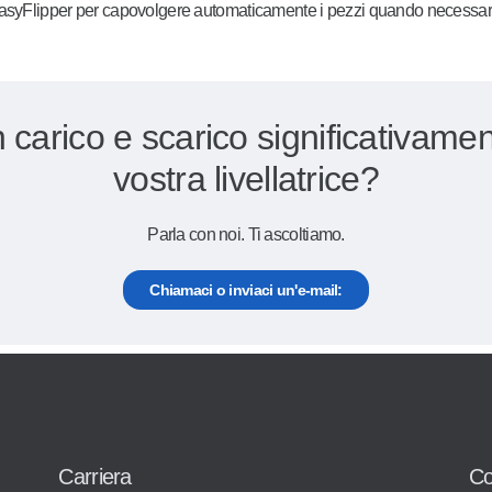
asyFlipper
per capovolgere automaticamente i pezzi quando necessario 
n carico e scarico significativament
vostra livellatrice?
Parla con noi. Ti ascoltiamo.
Chiamaci o inviaci un'e-mail:
Carriera
Co