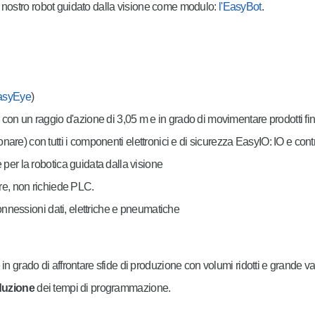
l nostro robot guidato dalla visione come modulo:
l'EasyBot
.
asyEye
)
, con un raggio d'azione di 3,05 m e in grado di movimentare prodotti fi
are) con tutti i componenti elettronici e di sicurezza EasyIO: IO e contro
er la robotica guidata dalla visione
are, non richiede PLC.
connessioni dati, elettriche e pneumatiche
in grado di affrontare sfide di produzione con volumi ridotti e grande va
iduzione
dei tempi di programmazione.