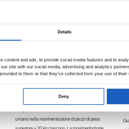
o a 200 kg
di movimentare pezzi fino a 600 kg
plasma e con ossitaglio (acciaio, acciaio inossidabile e alluminio)
Details
 content and ads, to provide social media features and to analy
 our site with our social media, advertising and analytics partn
 provided to them or that they’ve collected from your use of their
o di macchine livellatrici
Velocità e sicurezza
Deny
EasyLevel è notevolmente più veloce di un operatore
umano nella movimentazione di pezzi di peso
Gra
superiore a 20 kg ciascuno. La movimentazione