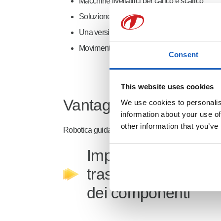
Macchine livellatrici per carico e scarico
Soluzione standard disponibile per pezzi fin
Una versione più grande del robot consente 
Movimentazione di pezzi lavorati al laser, al 
Consent
This website uses cookies
Vantaggi principali
We use cookies to personalise
information about your use of
other information that you’ve
Robotica guidata da visione per il carico e lo scaric
Impilaggio e
trasporto "normali"
dei componenti