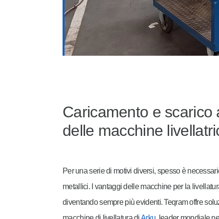
Caricamento e scarico 
delle macchine livellatri
Per una serie di motivi diversi, spesso è necessar
metallici. I vantaggi delle macchine per la livella
diventando sempre più evidenti. Teqram offre solu
macchine di livellatura di
Arku
, leader mondiale nel