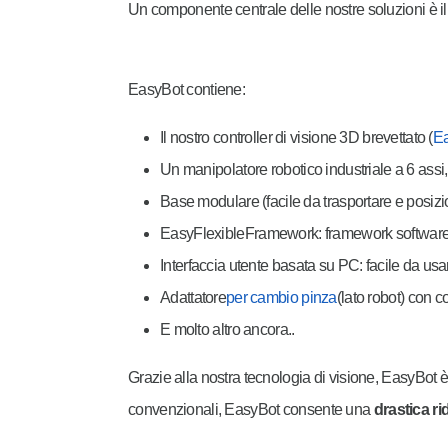
Un componente centrale delle nostre soluzioni è i
EasyBot contiene:
Il nostro controller di visione 3D brevettato (
E
Un manipolatore robotico industriale a 6 assi
Base modulare (facile da trasportare e posizion
EasyFlexibleFramework: framework software p
Interfaccia utente basata su PC: facile da us
Adattatore
per cambio pinza
(lato robot) con 
E molto altro ancora..
Grazie alla nostra tecnologia di visione, EasyBot è 
convenzionali, EasyBot consente una
drastica r