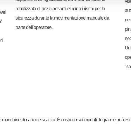
vis
robotizzata di pezzi pesanti elimina i rischi per la
aut
evel
sicurezza durante la movimentazione manuale da
nec
 è
parte dell'operatore.
pin
nec
ri
Un'
op
"sp
e macchine di carico e scarico. È costruito sui moduli Teqram e può ess