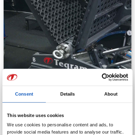
Consent
Details
About
EasyFlipper
Sicheres Drehen und Wenden schwerer Teile mit dem EasyFlipper
This website uses cookies
– unsere innovative Handling-Lösung.
We use cookies to personalise content and ads, to
provide social media features and to analyse our traffic.
WEITERLESEN