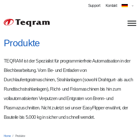
Support
Kontakt
Produkte
Über uns
TEQRAM ist der Spezialist für programmierfreie Automatisation in der
Technologien
Blechbearbeitung. Vom Be- und Entladen von
Durchlaufentgratmaschinen, Strahlanlagen (sowohl Drahtgurt- als auch
Anwendungen
Rundtischstrahlanlagen), Richt- und Fräsmaschinen bis hin zum
Roboterschleifen
vollautomatisierten Verputzen und Entgraten von Brenn- und
Automatisiertes Entgraten
Karriere
Plasmazuschnitten. Nicht zuletzt sei unser EasyFlipper erwähnt, der
Bauteile bis 5.000 kg in sicher und schnell wendet.
Cobot Schweißen
Software Engineer Robotics
Strahlen
Technician - Vision-Guided Robotics
Home
Produkte